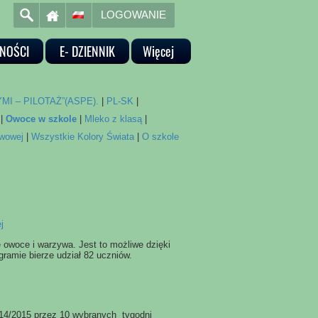
LOGOWANIE
NOŚCI
E- DZIENNIK
Więcej
I – PILOTAŻ”(ASPE).
|
PL-SK
|
|
Owoce w szkole
|
Mleko z klasą
|
awowej
|
Wszystkie Kolory Świata
|
O szkole
e owoce i warzywa. Jest to możliwe dzięki
gramie bierze udział 82 uczniów.
14/2015 przez 10 wybranych tygodni