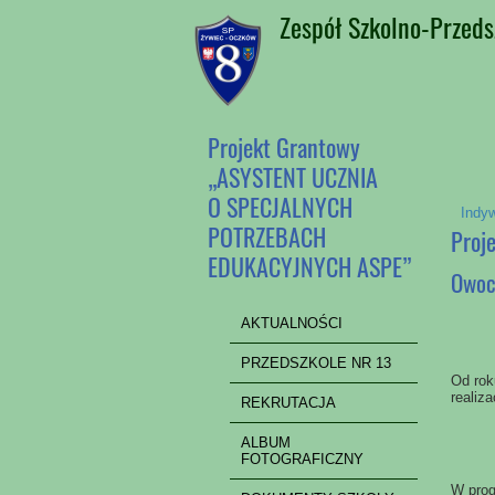
Zespół Szkolno-Przeds
Projekt Grantowy
„ASYSTENT UCZNIA
O SPECJALNYCH
Indyw
POTRZEBACH
Proj
EDUKACYJNYCH ASPE”
Owoc
AKTUALNOŚCI
PRZEDSZKOLE NR 13
Od rok
realiz
REKRUTACJA
ALBUM
FOTOGRAFICZNY
W prog