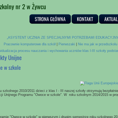
zkolny nr 2 w Żywcu
STRONA GŁÓWNA
KONTAKT
AKTUAL
„ASYSTENT UCZNIA ZE SPECJALNYMI POTRZEBAMI EDUKACYJNYM
Pracownie komputerowe dla szkół
|
Pierwszaki
|
Nie ma jak w przedszkolu
idualizacja procesu nauczania i wychowania uczniów klas I-III szkoły podst
ekty Unijne
e w szkole
u szkolnego 2010/2011 dzieci z klas I - III naszej szkoły otrzymują bezpłatni
acji Unijnego Programu "Owoce w szkole". W roku szkolnym 2014/2015 w pro
ramie "Owoce w szkole" w pierwszym i drugim semestrze roku szkolnego 20