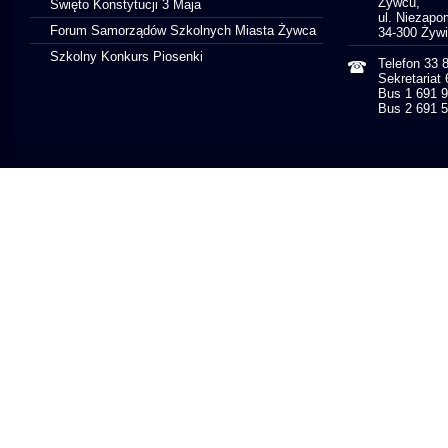
Żywcu,
Święto Konstytucji 3 Maja
ul. Niezapo
Forum Samorządów Szkolnych Miasta Żywca
34-300 Żyw
Szkolny Konkurs Piosenki
Telefon 33 
Sekretariat
Bus 1 691 
Bus 2 691 