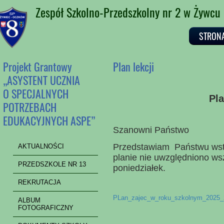
Zespół Szkolno-Przedszkolny nr 2 w Żywcu
STRON
Projekt Grantowy
Plan lekcji
„ASYSTENT UCZNIA
O SPECJALNYCH
Pla
POTRZEBACH
EDUKACYJNYCH ASPE”
Szanowni Państwo
Przedstawiam Państwu wstęp
AKTUALNOŚCI
planie nie uwzględniono wsz
PRZEDSZKOLE NR 13
poniedziałek.
REKRUTACJA
PLan_zajec_w_roku_szkolnym_2025_
ALBUM
FOTOGRAFICZNY