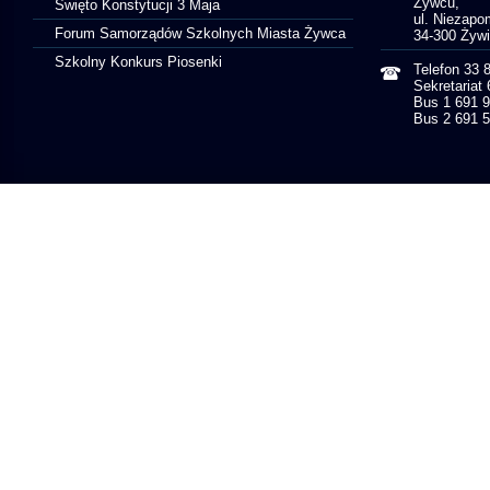
Żywcu,
Święto Konstytucji 3 Maja
ul. Niezapo
Forum Samorządów Szkolnych Miasta Żywca
34-300 Żyw
Szkolny Konkurs Piosenki
Telefon 33 
Sekretariat
Bus 1 691 
Bus 2 691 