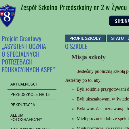
Zespół Szkolno-Przedszkolny nr 2 w Żywcu
STRON
Projekt Grantowy
PROFIL SZKOŁY
STATUT 
„ASYSTENT UCZNIA
O SZKOLE
O SPECJALNYCH
Misja szkoły
POTRZEBACH
EDUKACYJNYCH ASPE”
Jesteśmy publiczną szkołą 
Jesteśmy po to, aby:
AKTUALNOŚCI
Byli solidnie przygotowani d
PRZEDSZKOLE NR 13
Byli ukształtowani w świadom
REKRUTACJA
Była wartością uznawaną i 
ALBUM
Mieli poczucie dobrze spełn
FOTOGRAFICZNY
Mieli poczucie, że szkoła 