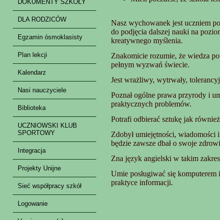
DOKUMENTY SZKOŁY
DLA RODZICÓW
Nasz wychowanek jest uczniem pos
do podjęcia dalszej nauki na pozio
Egzamin ósmoklasisty
kreatywnego myślenia.
Plan lekcji
Znakomicie rozumie, że wiedza pot
pełnym wyzwań świecie.
Kalendarz
Jest wrażliwy, wytrwały, tolerancy
Nasi nauczyciele
Poznał ogólne prawa przyrody i u
praktycznych problemów.
Biblioteka
Potrafi odbierać sztukę jak równie
UCZNIOWSKI KLUB
SPORTOWY
Zdobył umiejętności, wiadomości i
będzie zawsze dbał o swoje zdrowi
Integracja
Zna język angielski w takim zakre
Projekty Unijne
Umie posługiwać się komputerem i 
praktyce informacji.
Sieć współpracy szkół
Logowanie