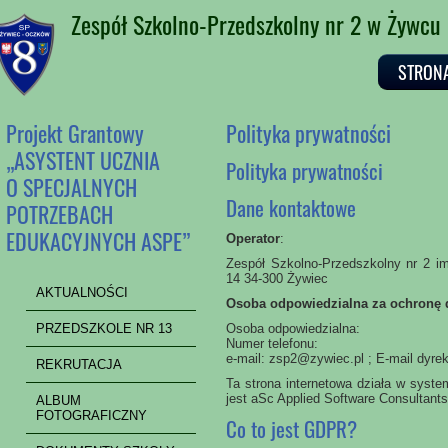
Zespół Szkolno-Przedszkolny nr 2 w Żywcu
STRON
Projekt Grantowy
Polityka prywatności
„ASYSTENT UCZNIA
Polityka prywatności
O SPECJALNYCH
Dane kontaktowe
POTRZEBACH
EDUKACYJNYCH ASPE”
Operator
:
Zespół Szkolno-Przedszkolny nr 2 im
14 34-300 Żywiec
AKTUALNOŚCI
Osoba odpowiedzialna za ochronę
PRZEDSZKOLE NR 13
Osoba odpowiedzialna:
Numer telefonu:
e-mail: zsp2@zywiec.pl ; E-mail dyre
REKRUTACJA
Ta strona internetowa działa w syst
jest aSc Applied Software Consultants,
ALBUM
FOTOGRAFICZNY
Co to jest GDPR?