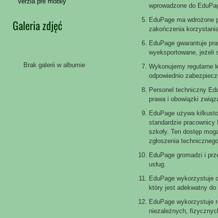
Verzia pre mobily
wprowadzone do EduPa
EduPage ma wdrożone pr
Galeria zdjęć
zakończenia korzystania 
EduPage gwarantuje pra
wyeksportowane, jeżeli s
Brak galerii w albumie
Wykonujemy regularne 
odpowiednio zabezpiecz
Personel techniczny Ed
prawa i obowiązki zwią
EduPage używa kilkusto
standardzie pracownicy
szkoły. Ten dostęp mogą
zgłoszenia technicznego
EduPage gromadzi i prz
usług.
EduPage wykorzystuje o
który jest adekwatny d
EduPage wykorzystuje r
niezależnych, fizyczny