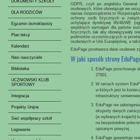
DOKUMENTY SZKOŁY
GDPR, czyli po angielsku General D
osobowych, które obowiązuje we wszys
DLA RODZICÓW
nazwa rozporządzenia to Rozporządze
ochrony osób fizycznych w związk
uchylające dyrektywę 95/46/WE (og
Egzamin ósmoklasisty
wspólnych wymagań dla państw euro
fizycznych, tak aby obowiązywały on
Plan lekcji
podmiotów uczestniczących w przetw
osobowych w Unii Europejskiej, a takż
Kalendarz
EduPage przetwarza dane osobowe zg
W jaki sposób strony EduPa
Nasi nauczyciele
Biblioteka
EduPage przechowuje da
27001.
UCZNIOWSKI KLUB
W ramach system EduPa
SPORTOWY
w których jest to koni
Integracja
infrastruktury serwerowe
EduPage nie udostępnia
Projekty Unijne
eksporty danych zainic
(w wybranych krajach) l
Sieć współpracy szkół
na bezpośrednie polecen
opisanym powyżej.
Logowanie
EduPage gwarantuje rea