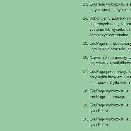
EduPage wykorzystuje sz
aktywowany domyślnie d
Dokonujemy audytów sy
dostępnych narzędzi or
systemu lub wycieku da
ograniczyć ewentualne,
EduPage ma wbudowany s
uprawnienia oraz role, 
Najważniejsze moduły E
użytkownik zmodyfikował 
EduPage przechowuje lo
przypadku incydentu bez
dostępowe użytkownika.
EduPage wykorzystuje us
EduPage. Informacje te 
EduPage wykorzystuje u
typu Push).
EduPage wykorzystuje u
typu Push).