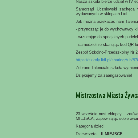
Nasza szkoła bierze udział w IV edy
Samorząd Uczniowski zachęca w
wydawanych w sklepach Lidl.
Jak można przekazać nam Talenci
- przynosząc je do wychowawcy kl
- wrzucając do specjalnych pudełe
- samodzielnie skanując kod QR l
Zespół Szkolno-Przedszkolny Nr 2
https://szkoly.lidl.pl/sharingHub/
Zebrane Talenciaki szkoła wymieni
Dziękujemy za zaangażowanie!
Mistrzostwa Miasta Żywc
23 września nasi chłopcy – zarówno
MIEJSCA, zapewniając sobie awan
Kategoria dzieci:
Dziewczęta –
II MIEJSCE