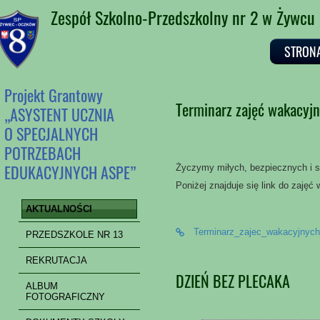
Zespół Szkolno-Przedszkolny nr 2 w Żywcu
STRON
Projekt Grantowy
Terminarz zajęć wakacyj
„ASYSTENT UCZNIA
O SPECJALNYCH
POTRZEBACH
EDUKACYJNYCH ASPE”
Życzymy miłych, bezpiecznych i s
Poniżej znajduje się link do zajęć
AKTUALNOŚCI
Terminarz_zajec_wakacyjnyc
PRZEDSZKOLE NR 13
REKRUTACJA
DZIEŃ BEZ PLECAKA
ALBUM
FOTOGRAFICZNY