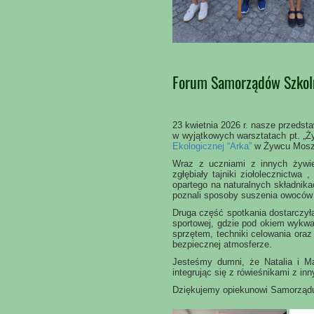
Forum Samorządów Szkol
23 kwietnia 2026 r. nasze przedst
w wyjątkowych warsztatach pt. „Ży
Ekologicznej “Arka”
w Żywcu Moszc
Wraz z uczniami z innych żywiec
zgłębiały tajniki ziołolecznictw
opartego na naturalnych składnika
poznali sposoby suszenia owoców 
Druga część spotkania dostarczyła
sportowej, gdzie pod okiem wykwa
sprzętem, techniki celowania ora
bezpiecznej atmosferze.
Jesteśmy dumni, że Natalia i Ma
integrując się z rówieśnikami z inn
Dziękujemy opiekunowi Samorządu 