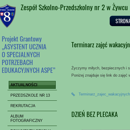
Zespół Szkolno-Przedszkolny nr 2 w Żywcu
STRON
Projekt Grantowy
Terminarz zajęć wakacyj
„ASYSTENT UCZNIA
O SPECJALNYCH
POTRZEBACH
EDUKACYJNYCH ASPE”
Życzymy miłych, bezpiecznych i s
Poniżej znajduje się link do zajęć
AKTUALNOŚCI
Terminarz_zajec_wakacyjnyc
PRZEDSZKOLE NR 13
REKRUTACJA
DZIEŃ BEZ PLECAKA
ALBUM
FOTOGRAFICZNY