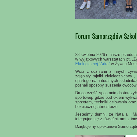
Forum Samorządów Szkol
23 kwietnia 2026 r. nasze przedst
w wyjątkowych warsztatach pt. „Ży
Ekologicznej “Arka”
w Żywcu Moszc
Wraz z uczniami z innych żywiec
zgłębiały tajniki ziołolecznictw
opartego na naturalnych składnika
poznali sposoby suszenia owoców 
Druga część spotkania dostarczyła
sportowej, gdzie pod okiem wykwa
sprzętem, techniki celowania ora
bezpiecznej atmosferze.
Jesteśmy dumni, że Natalia i Ma
integrując się z rówieśnikami z inn
Dziękujemy opiekunowi Samorządu 