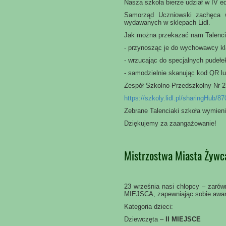
Nasza szkoła bierze udział w IV edy
Samorząd Uczniowski zachęca w
wydawanych w sklepach Lidl.
Jak można przekazać nam Talenci
- przynosząc je do wychowawcy kl
- wrzucając do specjalnych pudełe
- samodzielnie skanując kod QR l
Zespół Szkolno-Przedszkolny Nr 2
https://szkoly.lidl.pl/sharingHub/
Zebrane Talenciaki szkoła wymieni
Dziękujemy za zaangażowanie!
Mistrzostwa Miasta Żywc
23 września nasi chłopcy – zarówno
MIEJSCA, zapewniając sobie awan
Kategoria dzieci:
Dziewczęta –
II MIEJSCE