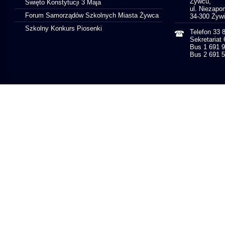
Żywcu,
Święto Konstytucji 3 Maja
ul. Niezapo
Forum Samorządów Szkolnych Miasta Żywca
34-300 Żyw
Szkolny Konkurs Piosenki
Telefon 33 
Sekretariat
Bus 1 691 
Bus 2 691 