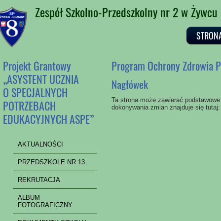
Zespół Szkolno-Przedszkolny nr 2 w Żywcu
STRON
Projekt Grantowy
Program Ochrony Zdrowia P
„ASYSTENT UCZNIA
Nagłówek
O SPECJALNYCH
Ta strona może zawierać podstawowe i
POTRZEBACH
dokonywania zmian znajduje się tutaj
EDUKACYJNYCH ASPE”
AKTUALNOŚCI
PRZEDSZKOLE NR 13
REKRUTACJA
ALBUM
FOTOGRAFICZNY