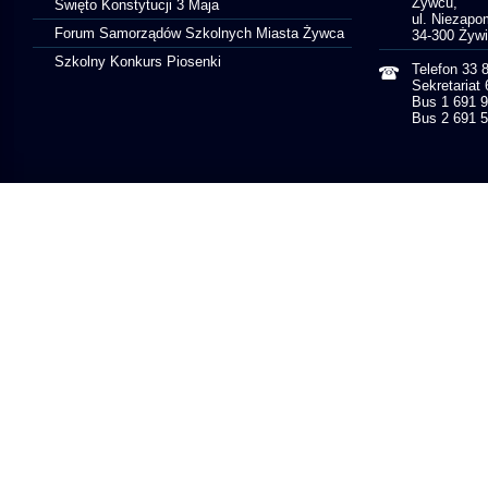
Żywcu,
Święto Konstytucji 3 Maja
ul. Niezapo
Forum Samorządów Szkolnych Miasta Żywca
34-300 Żyw
Szkolny Konkurs Piosenki
Telefon 33 
Sekretariat
Bus 1 691 
Bus 2 691 